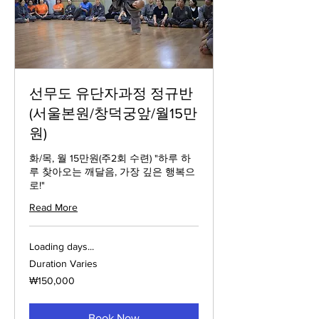
선무도 유단자과정 정규반
(서울본원/창덕궁앞/월15만
원)
화/목, 월 15만원(주2회 수련) "하루 하
루 찾아오는 깨달음, 가장 깊은 행복으
로!"
Read More
Loading days...
Duration Varies
150,000
₩150,000
South
Korean
won
Book Now