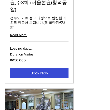
원,주3회 /서울본원(창덕궁
앞)
선무도 기초 정규 과정으로 탄탄한 기
초를 만들어 드립니다.(월 15만원/주3
회)
Read More
Loading days...
Duration Varies
150,000
₩150,000
South
Korean
won
Book Now