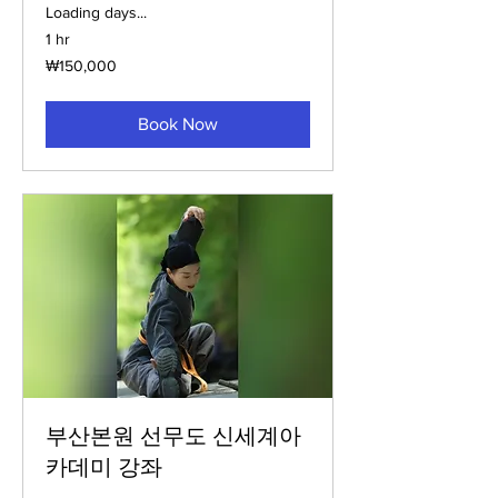
Loading days...
1 hr
150,000
₩150,000
South
Korean
won
Book Now
부산본원 선무도 신세계아
카데미 강좌