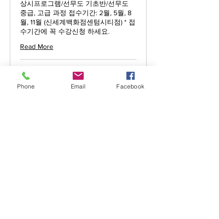
상시프로그램/선무도 기초반/선무도
중급, 고급 과정 접수기간: 2월, 5월, 8
월, 11월 (신세계백화점센텀시티점) * 접
수기간에 꼭 수강신청 하세요.
Read More
1 hr
신
신세계아카데미 지정
Phone
Email
Facebook
세
계
아
Book Now
카
데
미
지
정