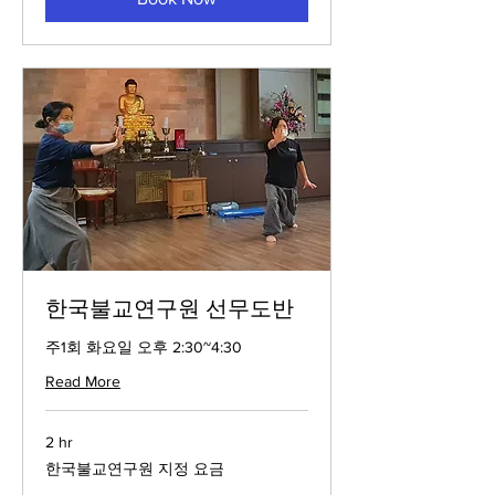
한국불교연구원 선무도반
주1회 화요일 오후 2:30~4:30
Read More
2 hr
한
한국불교연구원 지정 요금
국
불