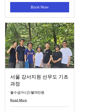
교
Book Now
연
구
원
지
정
요
금
서울 강서지원 선무도 기초
과정
월수금/1시간/월15만원
Read More