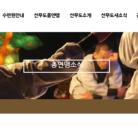
수련원안내
선무도총연맹
선무도소개
선무도새소식
총연맹소식