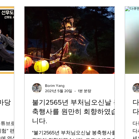
Borim Yang
2021년 5월 20일
1분 분량
화마당
불기2565년 부처님오신날 봉
다
축행사를 원만히 회향하였습
니다.
 유튜브로
다
험” 편이
다
"불기2565년 부처님오신날 봉축행사를
란에 영상
세