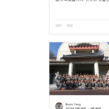
보시고 수고 하신 안치욱 법사
이님께 응원 댓글 남겨 주세요.
께 해 주신 체험자 여러분과 연
자...
Borim Yang
2021년 5월 18일
1분 분량