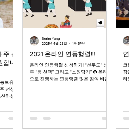
Borim Yang
2021년 4월 28일
1분 분량
애주 선
2021 온라인 연등행렬!!!
연
원합니
온라인 연등행렬 신청하기! “선무도” 신청
코
후 “등 선택” 그리고 “소원담기” ☘️ 온라인
장
으로 진행하는 연등행렬 많은 참여 바랍
라
예능보유자
니다. (가족, 지인들에게 추천바랍니다!)
통
주 선생님
http://www.llf.or.kr/2021lanternparade...
라
분 소천하셨습
장
 '영가무
무도
이 눈에 선
복원하려고